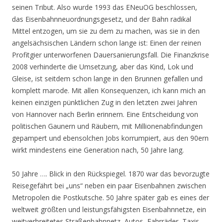
seinen Tribut. Also wurde 1993 das ENeuOG beschlossen,
das Eisenbahnneuordnungsgesetz, und der Bahn radikal
Mittel entzogen, um sie zu dem zu machen, was sie in den
angelsächsischen Ländern schon lange ist: Einen der reinen
Profitgier unterworfenen Dauersanierungsfall. Die Finanzkrise
2008 verhinderte die Umsetzung, aber das Kind, Lok und
Gleise, ist seitdem schon lange in den Brunnen gefallen und
komplett marode. Mit allen Konsequenzen, ich kann mich an
keinen einzigen pünktlichen Zug in den letzten zwei Jahren
von Hannover nach Berlin erinnern. Eine Entscheidung von
politischen Gaunern und Räubern, mit Millionenabfindungen
gepampert und ebensolchen Jobs korrumpiert, aus den 90ern
wirkt mindestens eine Generation nach, 50 Jahre lang.
50 Jahre …. Blick in den Rückspiegel. 1870 war das bevorzugte
Reisegefährt bei „uns“ neben ein paar Eisenbahnen zwischen
Metropolen die Postkutsche. 50 Jahre später gab es eines der
weltweit größten und leistungsfähigsten Eisenbahnnetze, ein
weitverbreitetes Straßenbahnnetz, Autos, Fahrräder, Taxis …