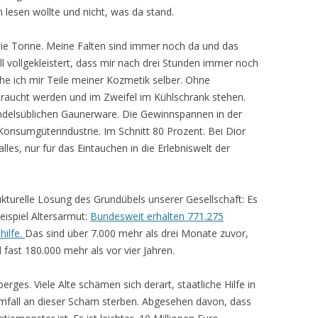
h lesen wollte und nicht, was da stand.
die Tonne. Meine Falten sind immer noch da und das
l vollgekleistert, dass mir nach drei Stunden immer noch
e ich mir Teile meiner Kozmetik selber. Ohne
braucht werden und im Zweifel im Kühlschrank stehen.
andelsüblichen Gaunerware. Die Gewinnspannen in der
onsumgüterindustrie. Im Schnitt 80 Prozent. Bei Dior
les, nur für das Eintauchen in die Erlebniswelt der
ukturelle Lösung des Grundübels unserer Gesellschaft: Es
Beispiel Altersarmut:
Bundesweit erhalten 771.275
hilfe.
Das sind über 7.000 mehr als drei Monate zuvor,
 fast 180.000 mehr als vor vier Jahren.
erges. Viele Alte schämen sich derart, staatliche Hilfe in
mfall an dieser Scham sterben. Abgesehen davon, dass