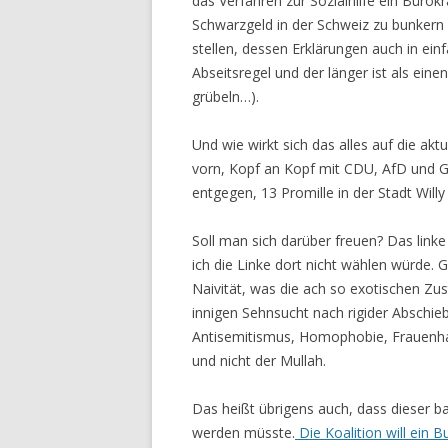
das Verfahren zur Sozialhilfe ein Bürokra
Schwarzgeld in der Schweiz zu bunkern a
stellen, dessen Erklärungen auch in ein
Abseitsregel und der länger ist als ein
grübeln…).
Und wie wirkt sich das alles auf die ak
vorn, Kopf an Kopf mit CDU, AfD und G
entgegen, 13 Promille in der Stadt Will
Soll man sich darüber freuen? Das linke 
ich die Linke dort nicht wählen würde. 
Naivität, was die ach so exotischen Zus
innigen Sehnsucht nach rigider Abschie
Antisemitismus, Homophobie, Frauenhas
und nicht der Mullah.
Das heißt übrigens auch, dass dieser 
werden müsste.
Die Koalition will ein