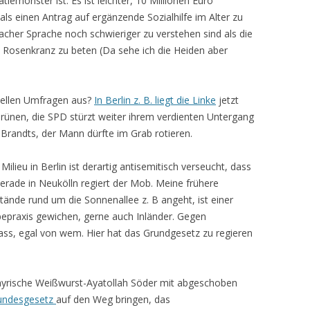
tiemonster ist. Es ist leichter, 10 Millionen Euro
ls einen Antrag auf ergänzende Sozialhilfe im Alter zu
facher Sprache noch schwieriger zu verstehen sind als die
en Rosenkranz zu beten (Da sehe ich die Heiden aber
tuellen Umfragen aus?
In Berlin z. B. liegt die Linke
jetzt
rünen, die SPD stürzt weiter ihrem verdienten Untergang
y Brandts, der Mann dürfte im Grab rotieren.
Milieu in Berlin ist derartig antisemitisch verseucht, dass
Gerade in Neukölln regiert der Mob. Meine frühere
tände rund um die Sonnenallee z. B angeht, ist einer
bepraxis gewichen, gerne auch Inländer. Gegen
s, egal von wem. Hier hat das Grundgesetz zu regieren
bayrische Weißwurst-Ayatollah Söder mit abgeschoben
 Bundesgesetz
auf den Weg bringen, das