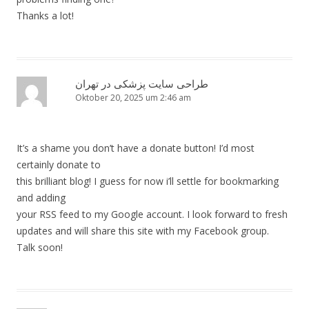
Thanks a lot!
طراحی سایت پزشکی در تهران
Oktober 20, 2025 um 2:46 am
It’s a shame you don’t have a donate button! I’d most
certainly donate to
this brilliant blog! I guess for now i’ll settle for bookmarking
and adding
your RSS feed to my Google account. I look forward to fresh
updates and will share this site with my Facebook group.
Talk soon!