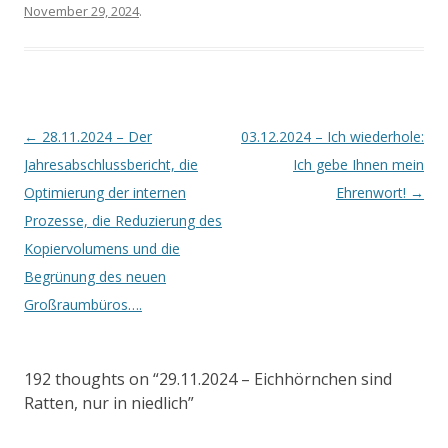
November 29, 2024
.
Artikel-
←
28.11.2024 – Der
03.12.2024 – Ich wiederhole:
Navigation
Jahresabschlussbericht, die
Ich gebe Ihnen mein
Optimierung der internen
Ehrenwort!
→
Prozesse, die Reduzierung des
Kopiervolumens und die
Begrünung des neuen
Großraumbüros….
192 thoughts on “
29.11.2024 – Eichhörnchen sind
Ratten, nur in niedlich
”