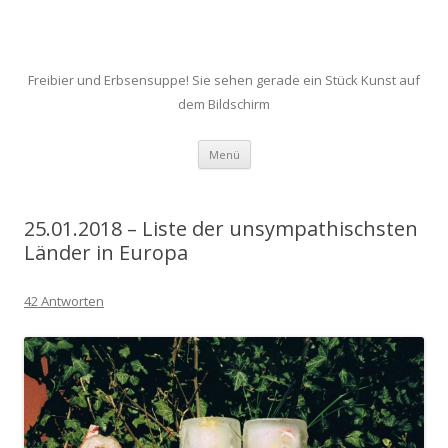
Freibier und Erbsensuppe! Sie sehen gerade ein Stück Kunst auf
dem Bildschirm
Zum
Menü
Inhalt
springen
25.01.2018 – Liste der unsympathischsten
Länder in Europa
42 Antworten