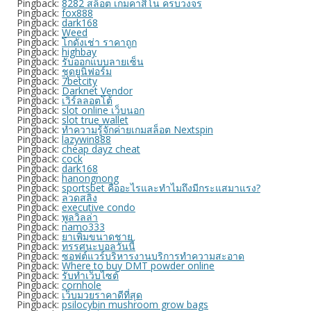
Pingback:
8282 สล็อต เกมคาสิโน ครบวงจร
Pingback:
fox888
Pingback:
dark168
Pingback:
Weed
Pingback:
โกดังเช่า ราคาถูก
Pingback:
highbay
Pingback:
รับออกแบบลายเซ็น
Pingback:
ชุดยูนิฟอร์ม
Pingback:
7betcity
Pingback:
Darknet Vendor
Pingback:
เวิร์ลลอตโต้
Pingback:
slot online เว็บนอก
Pingback:
slot true wallet
Pingback:
ทำความรู้จักค่ายเกมสล็อต Nextspin
Pingback:
lazywin888
Pingback:
cheap dayz cheat
Pingback:
cock
Pingback:
dark168
Pingback:
hanongnong
Pingback:
sportsbet คืออะไรและทำไมถึงมีกระแสมาแรง?
Pingback:
ลวดสลิง
Pingback:
executive condo
Pingback:
พูลวิลล่า
Pingback:
namo333
Pingback:
ยาเพิ่มขนาดชาย
Pingback:
ทรรศนะบอลวันนี้
Pingback:
ซอฟต์แวร์บริหารงานบริการทำความสะอาด
Pingback:
Where to buy DMT powder online
Pingback:
รับทำเว็บไซต์
Pingback:
cornhole
Pingback:
เว็บมวยราคาดีที่สุด
Pingback:
psilocybin mushroom grow bags