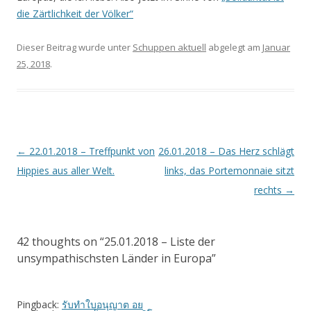
die Zärtlichkeit der Völker“
Dieser Beitrag wurde unter
Schuppen aktuell
abgelegt am
Januar
25, 2018
.
Artikel-
←
22.01.2018 – Treffpunkt von
26.01.2018 – Das Herz schlägt
Navigation
Hippies aus aller Welt.
links, das Portemonnaie sitzt
rechts
→
42 thoughts on “
25.01.2018 – Liste der
unsympathischsten Länder in Europa
”
Pingback:
รับทำใบอนุญาต อย