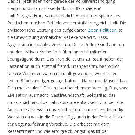
Das sei jetzt aber nicht gerade der Völkerverständigung
dienlich und man müsse da doch differenzieren?
I bitt Sie, gnä Frau, samma ehrlich. Auch in der Sphäre des
Politischen machen Gefühle vor der Aufklärung nicht halt. Die
zivilisatorische Leistung des aufgeklärten
Zoon Politicon
ist
die Umwidmung archaischer Reflexe wie Wut, Hass,
Aggression in soziales Verhalten. Diese Reflexe sind aber da
und der zivilisatorische Lack über ihnen ist mitunter
beängstigend dünn. Das Fremde ist uns zu Recht neben der
Faszination auch erstmal fremd, unangenehm, bedrohlich.
Unsere Vorfahren wären nicht alt geworden, wenn sie zu
jedem Säbelzahntiger gesagt hätten: „Na komm, Muschi, lass
Dich mal kraulen“. Distanz ist überlebensnotwendig. Das, was
Zivilisation ausmacht, Gastfreundschaft, Solidarität, das
musste sich erst über Jahrtausende entwickeln. Und der alte
Adam, die alte Eva in uns zuckt mitunter noch sehr lebendig.
Wer sich da was in die Tasche lügt, auch in der Politik, leistet
der Gegenaufklärung Vorschub. Die arbeitet mit dem
Ressentiment und wie erfolgreich. Angst, das ist der