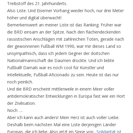
Treibstoff des 21. Jahrhunderts.
Also Liste. Und Eiserner Vorhang wieder hoch, nur drei Meter
höher und digital überwacht!
Bemerkenswert an meiner Liste ist das Ranking. Früher war
die BRD einsam an der Spitze. Nach den flächendeckenden
rassistischen Anschlägen mit zahlreichen Toten, gerade nach
der gewonnenen Fußball WM 1990, war mir dieses Land so
unsympathisch, dass ich jedem Gegner der doitschen
Nationalmannschaft die Daumen drückte. Und ich liebte
Fußball! Damals war es noch cool für Künstler und
Intellektuelle, Fußball-Aficionado zu sein. Heute ist das nur
noch peinlich.
Und die BRD erscheint mittlerweile in einem Meer voller
antidemokratischer Entwicklungen in Europa fast wie ein Hort
der Zivilisation.
Noch ….
Aber ich kann auch anders! Mein Herz ist auch voller Liebe.
Deshalb beim nächsten Mal eine Liste derjenigen Länder
Europas, die ich liebe. Also jetzt im Sinne von
„Solidarität ist