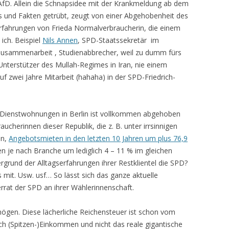
AfD. Allein die Schnapsidee mit der Krankmeldung ab dem
is und Fakten getrübt, zeugt von einer Abgehobenheit des
serfahrungen von Frieda Normalverbraucherin, die einem
ich. Beispiel
Nils Annen
, SPD-Staatssekretär im
 Zusammenarbeit , Studienabbrecher, weil zu dumm fürs
Unterstützer des Mullah-Regimes in Iran, nie einem
f zwei Jahre Mitarbeit (hahaha) in der SPD-Friedrich-
n Dienstwohnungen in Berlin ist vollkommen abgehoben
ucherinnen dieser Republik, die z. B. unter irrsinnigen
in,
Angebotsmieten in den letzten 10 Jahren um plus 76,9
n je nach Branche um lediglich 4 – 11 % im gleichen
grund der Alltagserfahrungen ihrer Restklientel die SPD?
mit. Usw. usf… So lässt sich das ganze aktuelle
rat der SPD an ihrer Wählerinnenschaft.
ögen. Diese lächerliche Reichensteuer ist schon vom
h (Spitzen-)Einkommen und nicht das reale gigantische