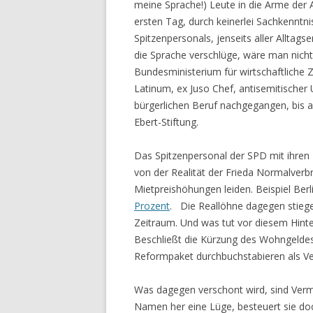
meine Sprache!) Leute in die Arme der 
ersten Tag, durch keinerlei Sachkenntn
Spitzenpersonals, jenseits aller Alltag
die Sprache verschlüge, wäre man nicht 
Bundesministerium für wirtschaftliche
Latinum, ex Juso Chef, antisemitischer 
bürgerlichen Beruf nachgegangen, bis au
Ebert-Stiftung.
Das Spitzenpersonal der SPD mit ihre
von der Realität der Frieda Normalverbra
Mietpreishöhungen leiden. Beispiel Berl
Prozent
. Die Reallöhne dagegen stiege
Zeitraum. Und was tut vor diesem Hinter
Beschließt die Kürzung des Wohngeldes 
Reformpaket durchbuchstabieren als Ver
Was dagegen verschont wird, sind Verm
Namen her eine Lüge, besteuert sie doc