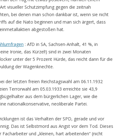
e Art visueller Schutzimpfung gegen die zeitnah
ten, bei denen man schon dankbar ist, wenn sie nicht
iffs auf die Nato beginnen und man sich ärgert, dass
einmetallaktien abgestoßen hat.
ahlumfragen
: AfD in SA, Sachsen-Anhalt, 41 %, in
eine Ironie, das Kürzel!) sind in zwei Monaten
ocker unter der 5 Prozent Hürde, das reicht dann für die
 Duldung der Wagenknechte.
bei der letzten freien Reichstagswahl am 06.11.1932
eien Terrorwahl am 05.03.1933 erreichte sie 43,9
gbügelhalter aus dem bürgerlichen Lager, wie die
ne nationalkonservative, neoliberale Partei.
icklungen ist das Verhalten der SPD, gerade und vor
innig. Das ist Selbstmord aus Angst vor dem Tod. Dieses
 Facharbeiter und „kleinen, hart arbeitenden“ (nicht