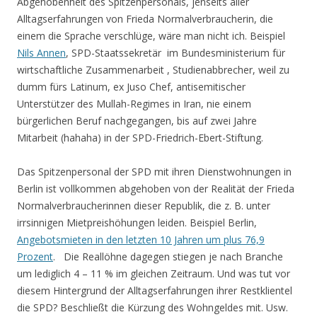
Abgehobenheit des Spitzenpersonals, jenseits aller
Alltagserfahrungen von Frieda Normalverbraucherin, die
einem die Sprache verschlüge, wäre man nicht ich. Beispiel
Nils Annen
, SPD-Staatssekretär im Bundesministerium für
wirtschaftliche Zusammenarbeit , Studienabbrecher, weil zu
dumm fürs Latinum, ex Juso Chef, antisemitischer
Unterstützer des Mullah-Regimes in Iran, nie einem
bürgerlichen Beruf nachgegangen, bis auf zwei Jahre
Mitarbeit (hahaha) in der SPD-Friedrich-Ebert-Stiftung.
Das Spitzenpersonal der SPD mit ihren Dienstwohnungen in
Berlin ist vollkommen abgehoben von der Realität der Frieda
Normalverbraucherinnen dieser Republik, die z. B. unter
irrsinnigen Mietpreishöhungen leiden. Beispiel Berlin,
Angebotsmieten in den letzten 10 Jahren um plus 76,9
Prozent
. Die Reallöhne dagegen stiegen je nach Branche
um lediglich 4 – 11 % im gleichen Zeitraum. Und was tut vor
diesem Hintergrund der Alltagserfahrungen ihrer Restklientel
die SPD? Beschließt die Kürzung des Wohngeldes mit. Usw.