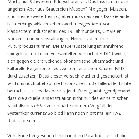
Macht aus Schwertern Pflugscharen …-. Das lass ich ja noch
angehen. Aber aus Brauereien Museen? Nix gegen Museen,
sind meine zweite Heimat, aber muss das sein? Das Gelände
ist allerdings wirklich sehenswert, riesiges Areal von
klassischem Industriebau des 19. Jahrhunderts, Ort vieler
Konzerte und Veranstaltungen, Heimat zahlreicher
Kulturproduzentinnen. Die Dauerausstellung ist anrührend,
spiegelt sie doch den verzweifelten Versuch der DDR wider,
sich gegen die erdrückende ökonomische Übermacht und
kulturelle Hegemonie des zweiten deutschen Staates BRD
durchzusetzen. Dass dieser Versuch krachend gescheitert ist,
wird uns noch übel auf die historischen Füße fallen. Bei Lichte
betrachtet, tut es das bereits jetzt. Oder glaubt irgendjemand,
dass die aktuelle Krisensituation nicht nur des einheimischen
Kapitalismus
nichts
zu tun hätte mit dem Wegfall der
Systemkonkurrenz? So blöd kann noch nicht mal ein FAZ-
Redaktör sein.
Vom Ende her gesehen bin ich in dem Paradox, dass ich die