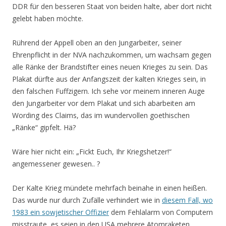
DDR für den besseren Staat von beiden halte, aber dort nicht
gelebt haben möchte.
Rührend der Appell oben an den Jungarbeiter, seiner
Ehrenpflicht in der NVA nachzukommen, um wachsam gegen
alle Ränke der Brandstifter eines neuen Krieges zu sein. Das
Plakat dürfte aus der Anfangszeit der kalten Krieges sein, in
den falschen Fuffzigern. Ich sehe vor meinem inneren Auge
den Jungarbeiter vor dem Plakat und sich abarbeiten am
Wording des Claims, das im wundervollen goethischen
„Ränke“ gipfelt. Hä?
Wäre hier nicht ein: „Fickt Euch, Ihr Kriegshetzer!“
angemessener gewesen.. ?
Der Kalte Krieg mündete mehrfach beinahe in einen heißen.
Das wurde nur durch Zufälle verhindert wie in
diesem Fall, wo
1983 ein sowjetischer Offizier
dem Fehlalarm von Computern
misstraute, es seien in den USA mehrere Atomraketen