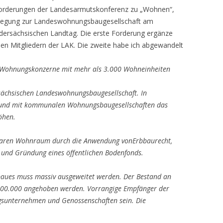
Forderungen der Landesarmutskonferenz zu „Wohnen“,
inlegung zur Landeswohnungsbaugesellschaft am
dersächsischen Landtag. Die erste Forderung ergänze
i den Mitgliedern der LAK. Die zweite habe ich abgewandelt
n Wohnungskonzerne mit mehr als 3.000 Wohneinheiten
sächsischen Landeswohnungsbaugesellschaft. In
und mit kommunalen Wohnungsbaugesellschaften das
öhen.
lbaren Wohnraum durch die Anwendung vonErbbaurecht,
und Gründung eines öffentlichen
Bodenfonds.
baues muss massiv ausgeweitet werden. Der
Bestand an
00.000 angehoben werden. Vorrangige
Empfänger der
ngsunternehmen und
Genossenschaften sein. Die