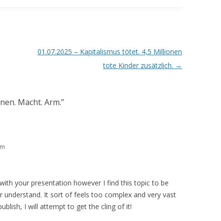
01.07.2025 – Kapitalismus tötet. 4,5 Millionen
tote Kinder zusätzlich.
→
nen. Macht. Arm.
”
am
with your presentation however I find this topic to be
ver understand. It sort of feels too complex and very vast
lish, I will attempt to get the cling of it!