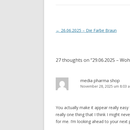
Artikel-
←
26.06.2025 – Die Farbe Braun
Navigation
27 thoughts on “
29.06.2025 – Woh
media pharma shop
November 28, 2025 um 8:03 
You actually make it appear really easy 
really one thing that I think I might ne
for me. I’m looking ahead to your next pub