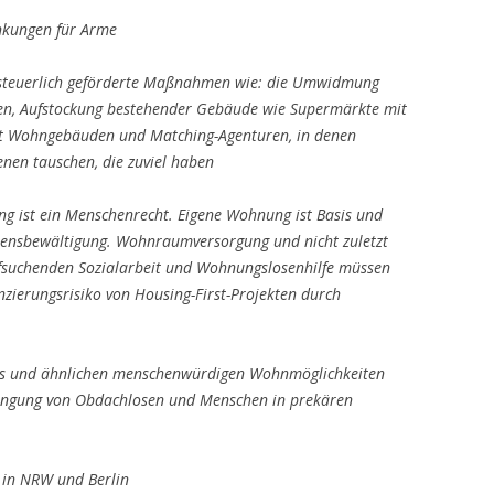
enkungen für Arme
steuerlich geförderte Maßnahmen wie:
die Umwidmung
n, Aufstockung bestehender
Gebäude wie Supermärkte mit
it Wohngebäuden und
Matching-Agenturen, in denen
en tauschen, die zuviel haben
ng ist ein Menschenrecht. Eigene Wohnung ist
Basis und
Lebensbewältigung. Wohnraumversorgung
und nicht zuletzt
fsuchenden Sozialarbeit und
Wohnungslosenhilfe müssen
nzierungsrisiko von
Housing-First-Projekten durch
ls und ähnlichen menschenwürdigen
Wohnmöglichkeiten
ngung von Obdachlosen und
Menschen in prekären
e in NRW und Berlin