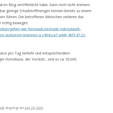
al im Blog veröffentlicht habe. Kann mich nicht erinnern.
inbar geringe Schadstoffmengen können bereits zu einem
hirn führen. Die betroffenen Menschen verlieren das
 richtig bewegen.
izin/gehirn-wie-feinstaub-pestizide-mikroplastik-
son-ausloesen-koennen-a-c464cca7-a4d0-4bf3-8123-
 Autos pro Tag Verkehr und entsprechendem
er Homebase, der Yorckstr., sind es ca. 50.000.
ell
abgelegt am
Juni 29, 2025
.