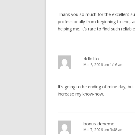
Thank you so much for the excellent su
professionally from beginning to end, an
helping me. It’s rare to find such reliabl
4dlotto
Mai 8, 2026 um 1:16 am
It’s going to be ending of mine day, but 
increase my know-how.
bonus deneme
Mai 7, 2026 um 3:48 am