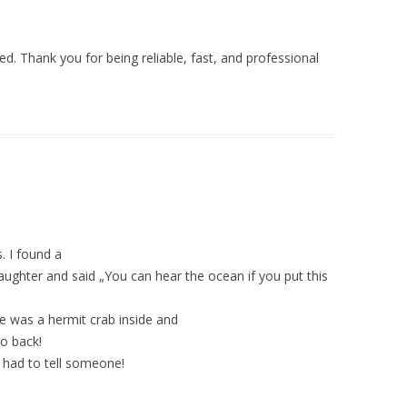
ved. Thank you for being reliable, fast, and professional
. I found a
daughter and said „You can hear the ocean if you put this
e was a hermit crab inside and
go back!
 I had to tell someone!