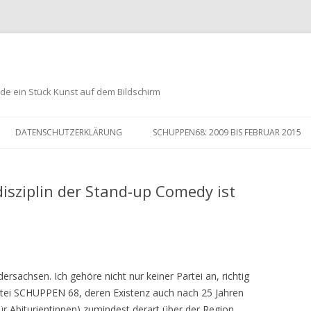
de ein Stück Kunst auf dem Bildschirm
Zum
Inhalt
DATENSCHUTZERKLÄRUNG
SCHUPPEN68: 2009 BIS FEBRUAR 2015
springen
isziplin der Stand-up Comedy ist
sachsen. Ich gehöre nicht nur keiner Partei an, richtig
Partei SCHUPPEN 68, deren Existenz auch nach 25 Jahren
ür Abiturientinnen) zumindest derart über der Region